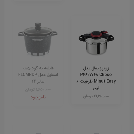
زودپز تفال مدل
قابلمه ته گود لایف
P4620768 Clipso
اسمایل مدل FLCMRDP
Minut Easy ظرفیت 6
سایز 24
لیتر
1,650,000 تومان
21,190,000 تومان
ناموجود