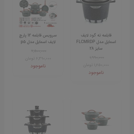
قابلمه ته گود لایف
سرویس قابلمه 12 پارچ
اسمایل مدل FLCMRDP
لایف اسمایل مدل p5
سایز 28
7,500,000
1,990,000
6,390,000 تومان
1,650,000 تومان
ناموجود
ناموجود