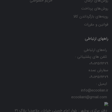
روش‌های ارسال
حریم خصوصی
روش‌های پرداخت
رویه‌های بازگرداندن کالا
قوانین و مقررات
راههای ارتباطی
راه‌های ارتباطی
تلفن های پشتیبانی :
09013519479
سفارش عمده
09013519479
ایمیل :
info@ecoolian.ir
ecoolian1@gmail.com
دفتر مرکزی بوشهر : بلوار امام خمینی خیابان ملاصدرا پلاک 31