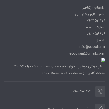
راه‌های ارتباطی
تلفن های پشتیبانی :
09013519479
سفارش عمده
09013519479
ایمیل :
info@ecoolian.ir
ecoolian1@gmail.com
دفتر مرکزی بوشهر : بلوار امام خمینی خیابان ملاصدرا پلاک 31
ساعات کاری: از ساعت 07:00 تا ساعت 24:00
09013519479
بوشهر خیابان ملاصدرا پلاک 31