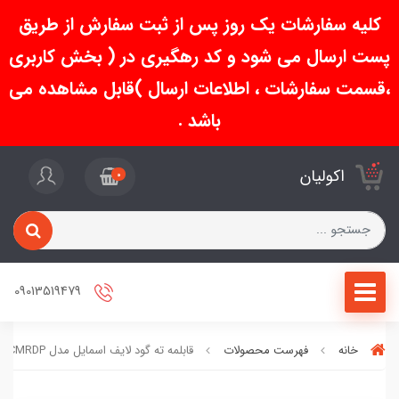
کلیه سفارشات یک روز پس از ثبت سفارش از طریق
پست ارسال می شود و کد رهگیری در ( بخش کاربری
،قسمت سفارشات ، اطلاعات ارسال )قابل مشاهده می
باشد .
اکولیان
0
09013519479
خانه
فهرست محصولات
قابلمه ته گود لایف اسمایل مدل FLCMRDP سایز 24