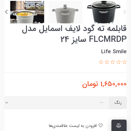
قابلمه ته گود لایف اسمایل مدل
FLCMRDP سایز 24
Life Smile
1,650,000
تومان
رنگ
افزودن به لیست علاقمندی‌ها