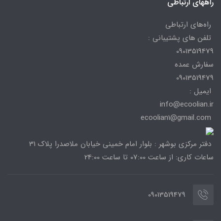
راههای ارتباطی
راه‌های ارتباطی
تلفن های پشتیبانی :
09013519479
سفارش عمده
09013519479
ایمیل :
info@ecoolian.ir
ecoolian1@gmail.com
دفتر مرکزی بوشهر : بلوار امام خمینی خیابان ملاصدرا پلاک 31
ساعات کاری: از ساعت 07:00 تا ساعت 24:00
09013519479