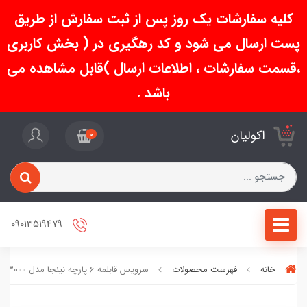
کلیه سفارشات یک روز پس از ثبت سفارش از طریق
پست ارسال می شود و کد رهگیری در ( بخش کاربری
،قسمت سفارشات ، اطلاعات ارسال )قابل مشاهده می
باشد .
اکولیان
0
09013519479
خانه
فهرست محصولات
سرویس قابلمه 6 پارچه نینجا مدل C33000