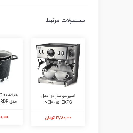
محصولات مرتبط
رسو ساز ندوا مدل
قابلمه ته گ
اسپرسو ساز نوا مدل
NCM-158EXP
مدل FLCMRDP سایز 24
NCM-159EXPS
3,839,00 تومان
1,650,000
17,180,000 تومان