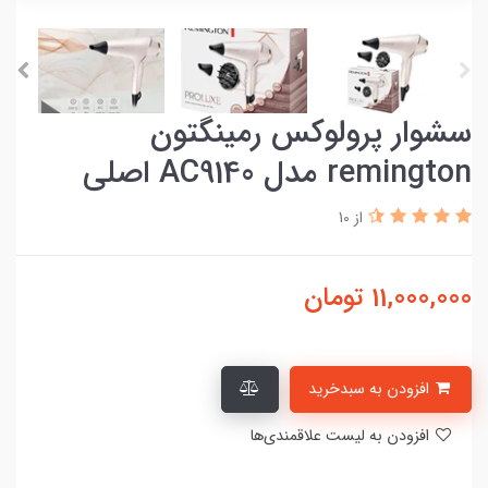
سشوار پرولوکس رمینگتون
remington مدل AC9140 اصلی
از 10
11,000,000
تومان
افزودن به سبدخرید
افزودن به لیست علاقمندی‌ها