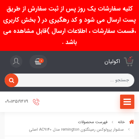
کلیه سفارشات یک روز پس از ثبت سفارش از طریق
پست ارسال می شود و کد رهگیری در ( بخش کاربری
،قسمت سفارشات ، اطلاعات ارسال )قابل مشاهده می
باشد .
اکولیان
0
09013519479
خانه
فهرست محصولات
سشوار پرولوکس رمینگتون remington مدل AC9140 اصلی