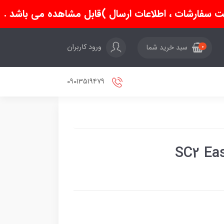
سفارشات ، اطلاعات ارسال )قابل مشاهده می باشد .
ورود کاربران
سبد خرید شما
0
09013519479