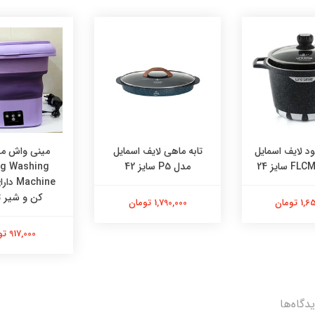
ود لایف اسمایل
تابه ماهی لایف اسمایل
مینی واش م
مدل P5 سایز 42
ng Washing
achine
کن و شیر ت
 تومان
1,790,000 تومان
917,000 تومان
دگاه‌ها