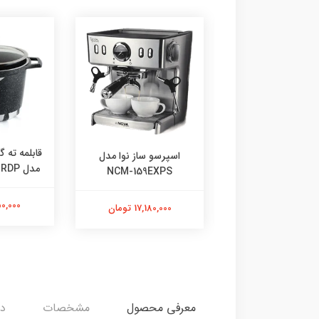
رسو ساز ندوا مدل
قابلمه ته گ
اسپرسو ساز نوا مدل
NCM-158EXP
مدل FLCMRDP سایز 24
NCM-159EXPS
3,839,00 تومان
1,650,000
17,180,000 تومان
معرفی محصول
مشخصات
دی