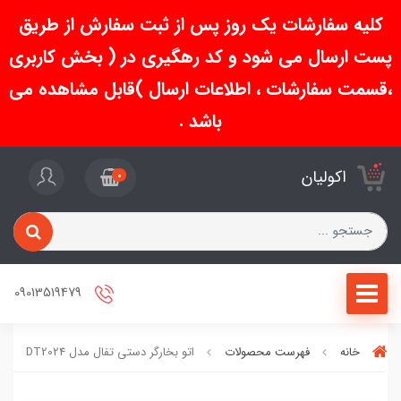
کلیه سفارشات یک روز پس از ثبت سفارش از طریق
پست ارسال می شود و کد رهگیری در ( بخش کاربری
،قسمت سفارشات ، اطلاعات ارسال )قابل مشاهده می
باشد .
اکولیان
0
09013519479
خانه
فهرست محصولات
اتو بخارگر دستی تفال مدل DT2024