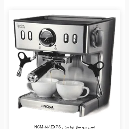
اسپرسو ساز نوا مدل NCM-159EXPS