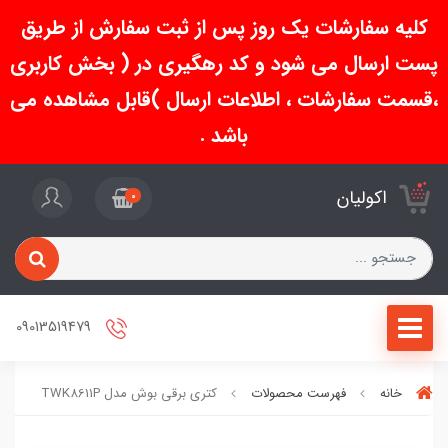
کلیه سفارشات یک روز پس از ثبت سفارش از طریق
پست ارسال می شود و کد رهگیری در ( بخش کاربری
،قسمت سفارشات ، اطلاعات ارسال )قابل مشاهده می
باشد .
اکولیان
0
09013519479
خانه
فهرست محصولات
کتری برقی بوش مدل TWK8611P