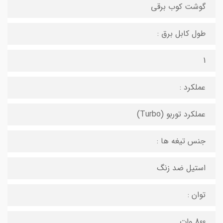
گوشت کوب برقی
طول کابل برق :
1
عملکرد :
عملکرد توربو (Turbo)
جنس تیغه ها :
استیل ضد زنگ
توان :
800 وات