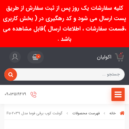
کلیه سفارشات یک روز پس از ثبت سفارش از طریق
پست ارسال می شود و کد رهگیری در ( بخش کاربری
،قسمت سفارشات ، اطلاعات ارسال )قابل مشاهده می
باشد .
اکولیان
0
09013519479
خانه
فهرست محصولات
گوشت کوب برقی فوما مدل Fu-2039