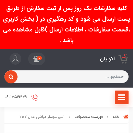
کلیه سفارشات یک روز پس از ثبت سفارش از طریق
پست ارسال می شود و کد رهگیری در ( بخش کاربری
،قسمت سفارشات ، اطلاعات ارسال )قابل مشاهده می
باشد .
اکولیان
0
09013519479
خانه
فهرست محصولات
اسپرسوساز مباشی مدل 2102