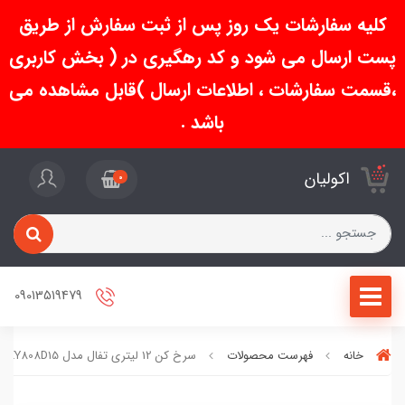
کلیه سفارشات یک روز پس از ثبت سفارش از طریق
پست ارسال می شود و کد رهگیری در ( بخش کاربری
،قسمت سفارشات ، اطلاعات ارسال )قابل مشاهده می
باشد .
اکولیان
0
09013519479
خانه
فهرست محصولات
سرخ کن 12 لیتری تفال مدل EY808D15