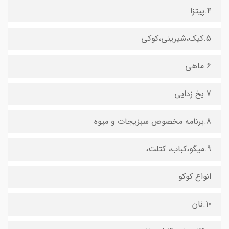
4.پیتزا
5.کیک،شیرینی،کوکی
6.ماهی
7.یخ زدایی
8.برنامه مخصوص سبزیجات و میوه
9.میگو،کباب، کتلت،
انواع کوکو
10.نان