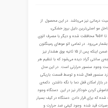
ای خاصیت درمانی نیز می‌باشد. در این محصول از
اخل مو اصلی‌ترین دلیل بروز خشکی،
شکنندگی و آسیب دیدگی آن است، به دلیل داشتن همین خصوصیت موهای شما در برابر آسیب دیدگی و شکنندگی تا 57% محافظت شده و دیگر با مصرف اتوی
بوده که صفحه ای بلند در اتوها بشمار می‌رود. در تمامی اتو موهای رمینگتون
گرم شدن سریع (15 ثانیه ای) صفحات از محسنات آنها به حساب می‌آید که در این مدل نیز این حسن دیده می‌شود، ضمن اینکه پس از 15 ثانیه بوق هشدار نیز
 دادن به مصرف کننده در نظر گرفته شده است.بر روی بدنه‌ی این دستگاه 5 دمای متفاوت از 160 تا 230 درجه‌ی سانتی گراد دیده می‌شود که با تنظیم هر
یت است وجود سنسور حرارتی است. در این مدل
د دارد سنسور فعال شده و توسط قسمت باریکی
 بازار امکان قفل دما با نگه داشتن دکمه‌ی
خاموش کردن خودکار نیز در این دستگاه وجود
 بستن بازوها نیز تعبیه شده که برای قرار دادن دستگاه در کیف بسیار
خصوصیات قید شده وجود کیفی ضد حرارت و