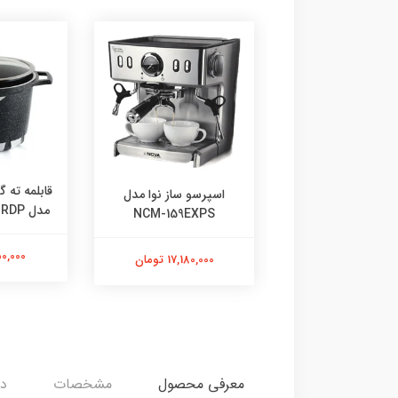
رسو ساز ندوا مدل
قابلمه ته گ
اسپرسو ساز نوا مدل
NCM-158EXP
مدل FLCMRDP سایز 24
NCM-159EXPS
3,839,00 تومان
1,650,000
17,180,000 تومان
معرفی محصول
مشخصات
دی