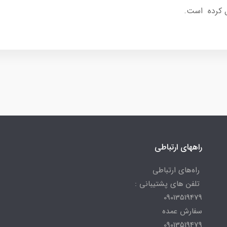
یل کرده است.
راههای ارتباطی
راه‌های ارتباطی
تلفن های پشتیبانی :
09013519479
سفارش عمده
09013519479