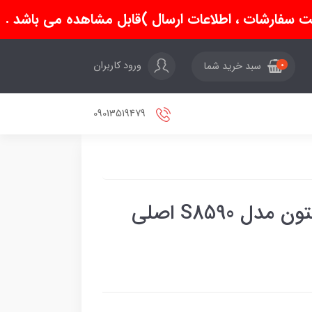
سفارشات ، اطلاعات ارسال )قابل مشاهده می باشد .
ورود کاربران
سبد خرید شما
0
09013519479
 S8590 اصلی