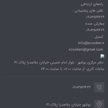
راه‌های ارتباطی
تلفن های پشتیبانی :
09013519479
سفارش عمده
09013519479
ایمیل :
info@ecoolian.ir
ecoolian1@gmail.com
دفتر مرکزی بوشهر : بلوار امام خمینی خیابان ملاصدرا پلاک 31
ساعات کاری: از ساعت 07:00 تا ساعت 24:00
09013519479
بوشهر خیابان ملاصدرا پلاک 31