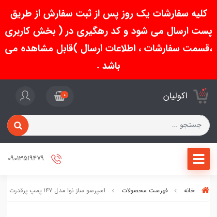
کلیه سفارشات یک روز پس از ثبت سفارش از طریق
پست ارسال می شود و کد رهگیری در ( بخش کاربری
،قسمت سفارشات ، اطلاعات ارسال )قابل مشاهده می
باشد .
اکولیان
0
09013519479
خانه
فهرست محصولات
اسپرسو ساز نوا مدل 147 پمپ پرقدرت 25 بار