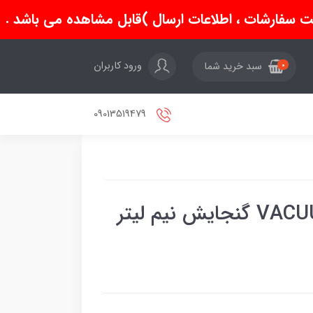
سفارشات ، اطلاعات ارسال )قابل مشاهده می باشد .
ورود کاربران
سبد خرید شما
0
09013519479