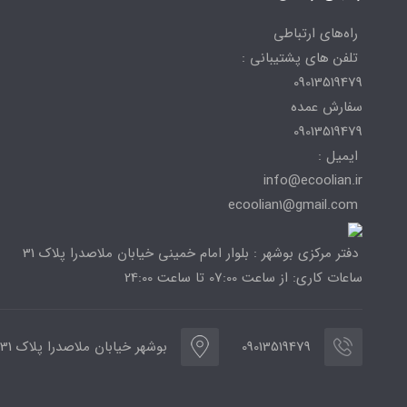
راه‌های ارتباطی
تلفن های پشتیبانی :
09013519479
سفارش عمده
09013519479
ایمیل :
info@ecoolian.ir
ecoolian1@gmail.com
دفتر مرکزی بوشهر : بلوار امام خمینی خیابان ملاصدرا پلاک 31
ساعات کاری: از ساعت 07:00 تا ساعت 24:00
09013519479
بوشهر خیابان ملاصدرا پلاک 31