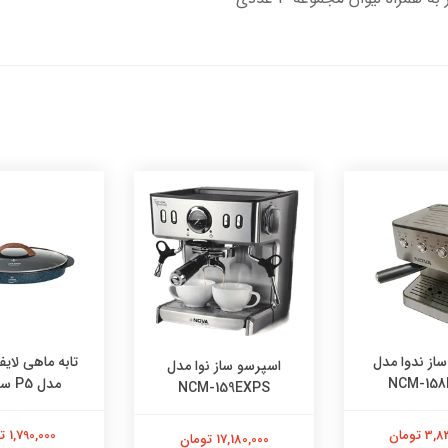
از ندوا مدل
تابه ماهی لای
اسپرسو ساز نوا مدل
NCM-158
مدل P5 سایز 42
NCM-159EXPS
 تومان
1,790,000 تومان
17,180,000 تومان