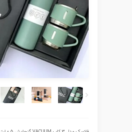
فلاسک مدل 3 کاپ VACUUM گنجایش 0.5 لیتر به همراه لیوان مجموعه 3 عددی