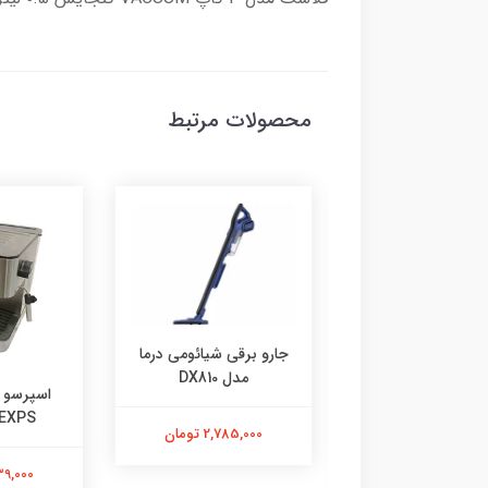
محصولات مرتبط
جارو برقی شیائومی درما
مدل DX810
اسپرسو س
رسوساز نوا مدل
EXPS
cm6821
2,785,000 تومان
3,839,000
4,100,000 تومان