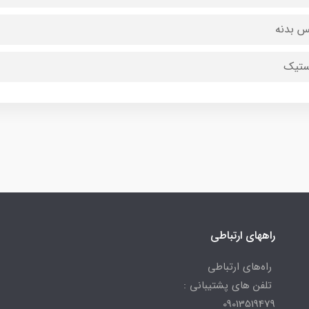
 بدنه
ستیک
راههای ارتباطی
راه‌های ارتباطی
تلفن های پشتیبانی :
09013519479