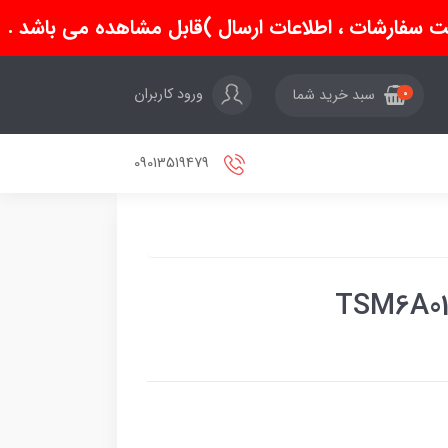
سفارشات ، اطلاعات ارسال )قابل مشاهده می باشد .
ورود کاربران
سبد خرید شما
0
09013519479