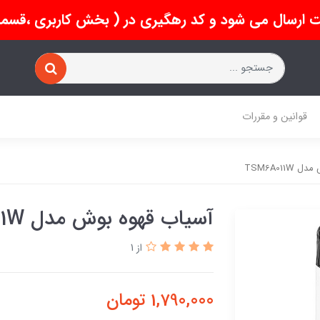
 ارسال می شود و کد رهگیری در ( بخش کاربری ،قسمت 
قوانین و مقررات
TSM6A011
آسیاب قهوه بوش مدل TSM6A011W
از 1
1,790,000
تومان