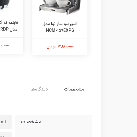
رسو ساز ندوا مدل
قابلمه ته گ
اسپرسو ساز نوا مدل
NCM-158EXP
مدل FLCMRDP سایز 24
NCM-159EXPS
3,839,00 تومان
1,650,000
17,180,000 تومان
مشخصات
دیدگاه‌ها
مشخصات
ابعا