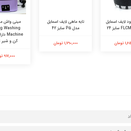
ود لایف اسمایل
تابه ماهی لایف اسمایل
مینی واش م
مدل P5 سایز 42
ng Washing
achine
کن و شیر ت
 تومان
1,790,000 تومان
917,000 تومان
د