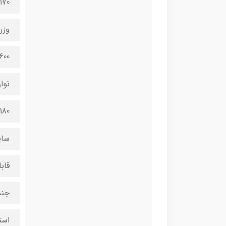
170×90×90 میلی‌مت
وزن
600 گرم
توا
180 وات
سای
قابلیت آسیاب ۱۵۰
جنس
است