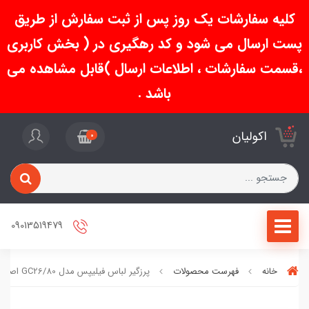
کلیه سفارشات یک روز پس از ثبت سفارش از طریق
پست ارسال می شود و کد رهگیری در ( بخش کاربری
،قسمت سفارشات ، اطلاعات ارسال )قابل مشاهده می
باشد .
اکولیان
0
09013519479
خانه
فهرست محصولات
پرزگیر لباس فیلیپس مدل GC26/80 اصلی