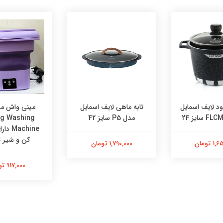
ود لایف اسمایل
تابه ماهی لایف اسمایل
مینی واش م
مدل P5 سایز 42
ng Washing
achine
کن و شیر ت
 تومان
1,790,000 تومان
917,000 تومان