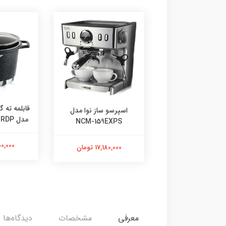
رسو ساز ندوا مدل
قابلمه ته گ
اسپرسو ساز نوا مدل
NCM-158EXP
مدل FLCMRDP سایز 24
NCM-159EXPS
3,839,00 تومان
1,650,000
17,180,000 تومان
معرفی
مشخصات
دیدگاه‌ها