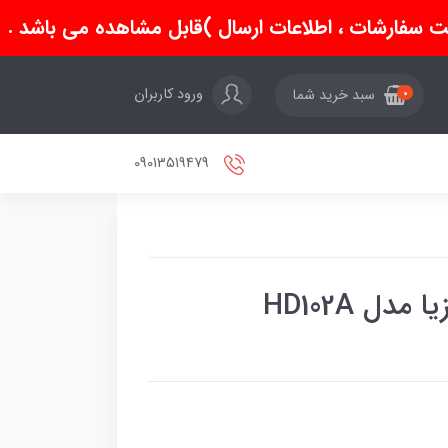
سفارشات ، اطلاعات ارسال )قابل مشاهده می باشد .
ورود کاربران
سبد خرید شما
0
09013519479
دل HD102A