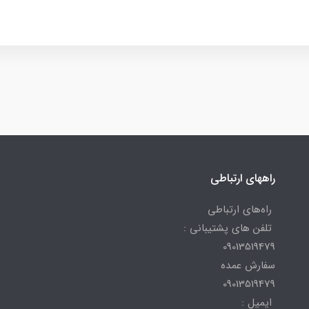
راههای ارتباطی
راه‌های ارتباطی
تلفن های پشتیبانی :
09013519479
سفارش عمده
09013519479
ایمیل :