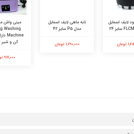
ود لایف اسمایل
تابه ماهی لایف اسمایل
مینی واش م
مدل P5 سایز 42
ng Washing
achine
کن و شیر ت
 تومان
1,790,000 تومان
917,000 تومان