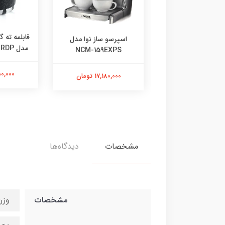
رسو ساز ندوا مدل
قابلمه ته گ
اسپرسو ساز نوا مدل
NCM-158EXP
مدل FLCMRDP سایز 24
NCM-159EXPS
3,839,00 تومان
1,650,000
17,180,000 تومان
مشخصات
دیدگاه‌ها
مشخصات
وزن