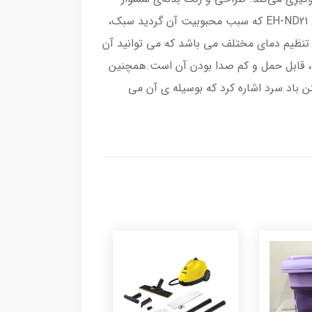
منحصر به فرد و زیبا، مجهز به سه سرعت و سه درجه تنظیم دما مختلف می‌باشد. از جمله مزایای قابل ذکر سشوار مدل EH-ND21 که سبب محبوبیت آن گردید سبک،
تنظیم دمای مختلف می‌ باشد که می توانید آن
وار مدل EH-ND57 که سبب محبوبیت آن گردید سبک، قابل حمل و کم صدا بودن آن است.همچنین
ن باد سرد اشاره کرد که بوسیله ی آن می