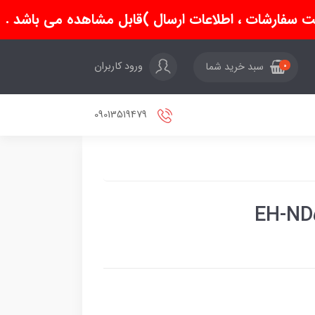
سفارشات ، اطلاعات ارسال )قابل مشاهده می باشد .
ورود کاربران
سبد خرید شما
0
09013519479