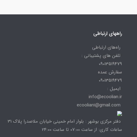
راههای ارتباطی
راه‌های ارتباطی
تلفن های پشتیبانی :
09013519479
سفارش عمده
09013519479
ایمیل :
info@ecoolian.ir
ecoolian1@gmail.com
دفتر مرکزی بوشهر : بلوار امام خمینی خیابان ملاصدرا پلاک 31
ساعات کاری: از ساعت 07:00 تا ساعت 24:00