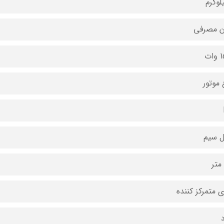
ن مصرفی
ات
 موتور
 سیم
 متمرکز کننده
د