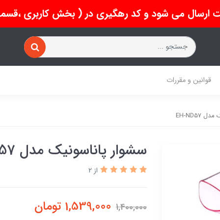
 ارسال می شود و کد رهگیری در ( بخش کاربری ،قسمت 
قوانین و مقررات
 EH-ND57
سشوار پاناسونیک مدل EH-ND57
از 2
1,539,000
تومان
1,400,000