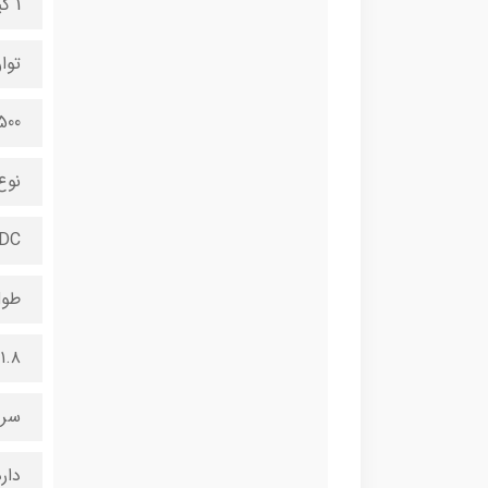
1 کیلوگرم
توا
1500 و
نوع
DC
طول
۱.۸ متر
سری
دار