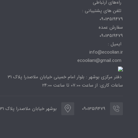
راه‌های ارتباطی
تلفن های پشتیبانی :
09013519479
سفارش عمده
09013519479
ایمیل :
info@ecoolian.ir
ecoolian1@gmail.com
دفتر مرکزی بوشهر : بلوار امام خمینی خیابان ملاصدرا پلاک 31
ساعات کاری: از ساعت 07:00 تا ساعت 24:00
09013519479
بوشهر خیابان ملاصدرا پلاک 31