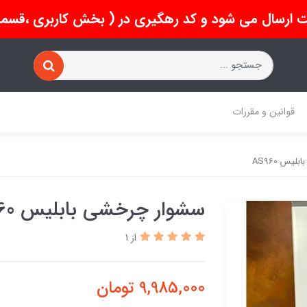
 ارسال می شود و کد رهگیری در ( بخش کاربری ،قسمت 
قوانین و مقررات
یس AS960
سشوار چرخشی بابلیس AS960
از 1
9,985,000
تومان