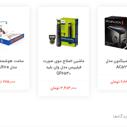
صلاح موی صورت
ساعت هوشمند هاینوتکو
خردکن مارک 
 مدل وان بلید
مدل T89 Ultra
580
QP6530
775,000 تومان
1,899,000 توما
3,4 تومان
دگاه‌ها