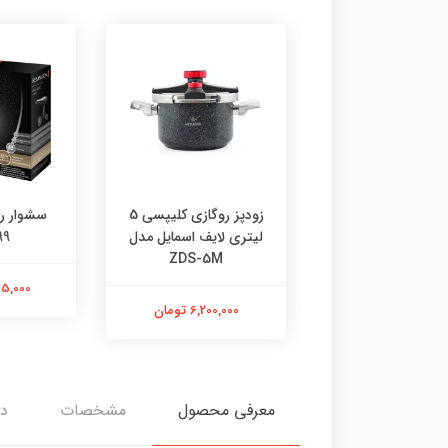
زودپز روگازی کلیپسی 5
سشوار رمینگتون مدل
ماشین ا
تری لایف اسمایل مدل
AC5999
فیلیپس
ZDS-5M
2,665,000 تومان
6,200,000 تومان
83,000
معرفی محصول
مشخصات
دی