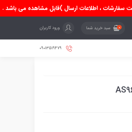
سفارشات ، اطلاعات ارسال )قابل مشاهده می باشد .
ورود کاربران
سبد خرید شما
0
09013519479