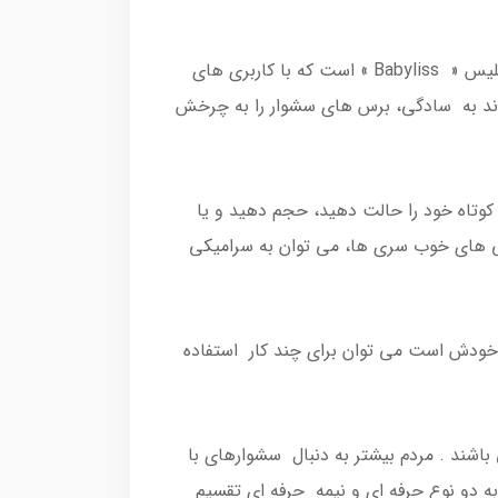
سشوار چرخشی بابیلیس مدل AS960 (1000 وات) ، یکی از محصولات با کیفیت تولید شده توسط کمپانی خوش نام بابیلیس « Babyliss » است که با کاربری های
تی تولید و طراحی شده است که می تواند به سادگی، برس های سشوار را به چرخش
کوتاه خود را حالت دهید، حجم دهید و یا
ژگی های خوب سری ها، می توان به سرامیکی
ا خودش است می توان برای چند کار استفاده
باشند . مردم بیشتر به دنبال سشوارهای با
به دو نوع حرفه ای و نیمه حرفه ای تقسیم