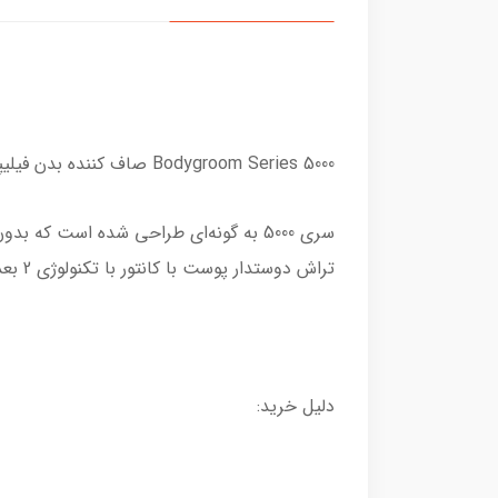
Bodygroom Series 5000 صاف کننده بدن فیلیپس مدل BG5021/15:
سری 5000 به گونه‌ای طراحی شده است 
تراش دوستدار پوست با کانتور با تکنولوژی 2 بعدی استفاده کنید یا با شانه های 2، 3 یا 5 میلی متری اصلاح کنید.
دلیل خرید: