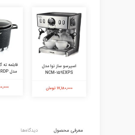
رسو ساز ندوا مدل
قابلمه ته گ
اسپرسو ساز نوا مدل
NCM-158EXP
مدل FLCMRDP سایز 24
NCM-159EXPS
3,839,00 تومان
1,650,000
17,180,000 تومان
معرفی محصول
دیدگاه‌ها