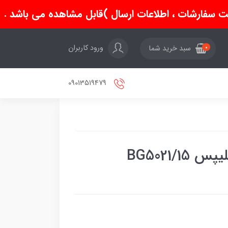
سفارشات ، اطلاعات ارسال )قابل مشاهده می باشد .
ورود کاربران
سبد خرید شما
0
09013519479
BG5021/