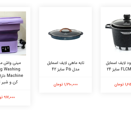
ود لایف اسمایل
تابه ماهی لایف اسمایل
مینی واش م
مدل P5 سایز 42
ng Washing
achine
کن و شیر ت
 تومان
1,790,000 تومان
917,000 تومان