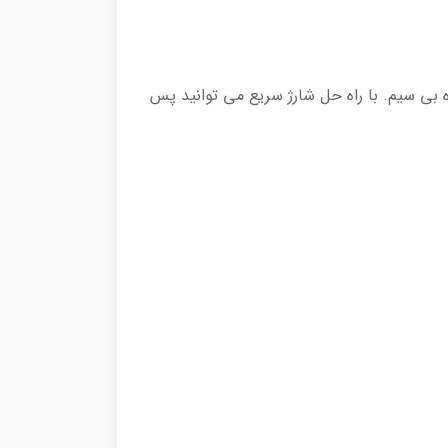
یع 1 ساعته باتری قابل شارژ پرقدرت برای استفاده تمام بدن، با 60 دقیقه استفاده بی سیم. با راه حل شارژ سریع می توانید پس