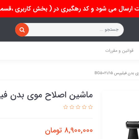
 ارسال می شود و کد رهگیری در ( بخش کاربری ،قسمت 
قوانین و مقررات
 فیلیپس BG5021/15
ماشین اصلاح موی بدن فیلیپس 15
8,900,000
تومان