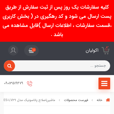
کلیه سفارشات یک روز پس از ثبت سفارش از طریق
پست ارسال می شود و کد رهگیری در ( بخش کاربری
،قسمت سفارشات ، اطلاعات ارسال )قابل مشاهده می
باشد .
اکولیان
0
09013519479
خانه
فهرست محصولات
ماشین‌اصلاح پاناسونیک مدل ES-LV69