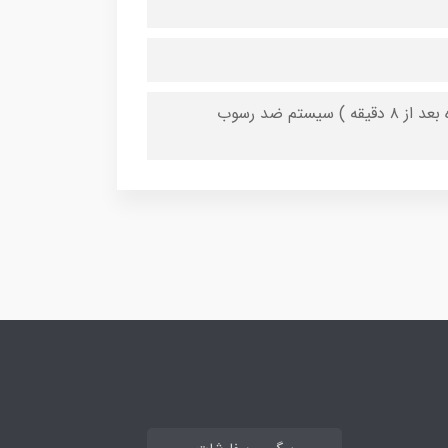
دارای ایمنی خودکار ۲ حالته ( درحالت خوابیده ۳۰ ثانیه و درحالت ایستاده بعد از ۸ دقیقه ) سیستم ضد رسوب