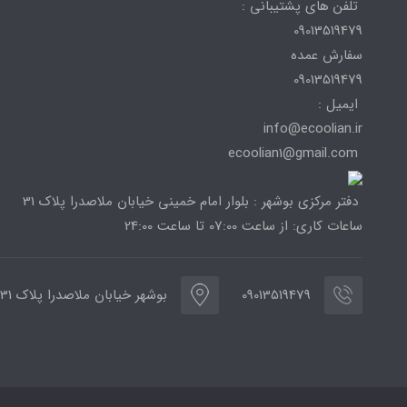
تلفن های پشتیبانی :
09013519479
سفارش عمده
09013519479
ایمیل :
info@ecoolian.ir
ecoolian1@gmail.com
دفتر مرکزی بوشهر : بلوار امام خمینی خیابان ملاصدرا پلاک 31
ساعات کاری: از ساعت 07:00 تا ساعت 24:00
09013519479
بوشهر خیابان ملاصدرا پلاک 31