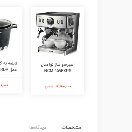
رسو ساز ندوا مدل
قابلمه ته گ
اسپرسو ساز نوا مدل
NCM-158EXP
مدل FLCMRDP سایز 24
NCM-159EXPS
3,839,00 تومان
1,650,000
17,180,000 تومان
مشخصات
دیدگاه‌ها