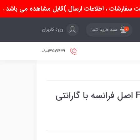
سفارشات ، اطلاعات ارسال )قابل مشاهده می باشد .
ورود کاربران
سبد خرید شما
0
09013519479
اتو بخار تفال مدل FV 5715 اصل فرانسه با گارانتی