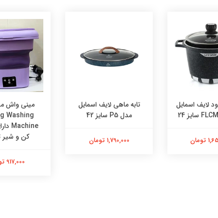
ود لایف اسمایل
تابه ماهی لایف اسمایل
مینی واش م
مدل P5 سایز 42
ng Washing
achine
کن و شیر ت
 تومان
1,790,000 تومان
917,000 تومان