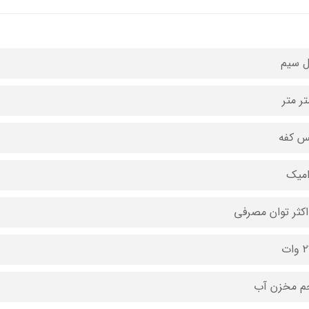
 سیم
 کفه
میک
کثر توان مصرفی
ات
 مخزن آب