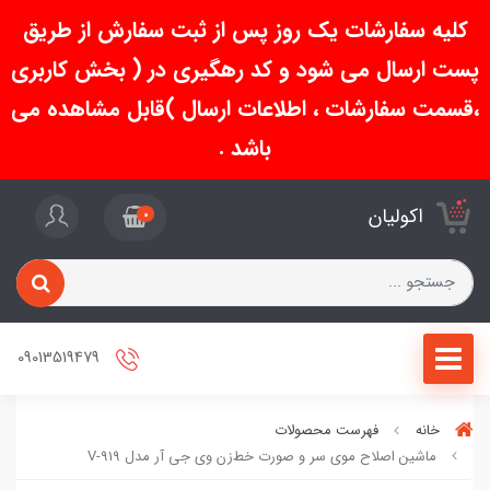
کلیه سفارشات یک روز پس از ثبت سفارش از طریق
پست ارسال می شود و کد رهگیری در ( بخش کاربری
،قسمت سفارشات ، اطلاعات ارسال )قابل مشاهده می
باشد .
اکولیان
0
09013519479
خانه
فهرست محصولات
ماشین اصلاح موی سر و صورت خط‌زن‌ وی جی آر مدل V-919