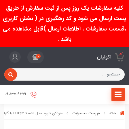
کلیه سفارشات یک روز پس از ثبت سفارش از طریق
پست ارسال می شود و کد رهگیری در ( بخش کاربری
،قسمت سفارشات ، اطلاعات ارسال )قابل مشاهده می
باشد .
اکولیان
0
09013519479
خانه
فهرست محصولات
خردکن کنوود مدل CHP62.700SI با گارانتی ۱۸ ماهه