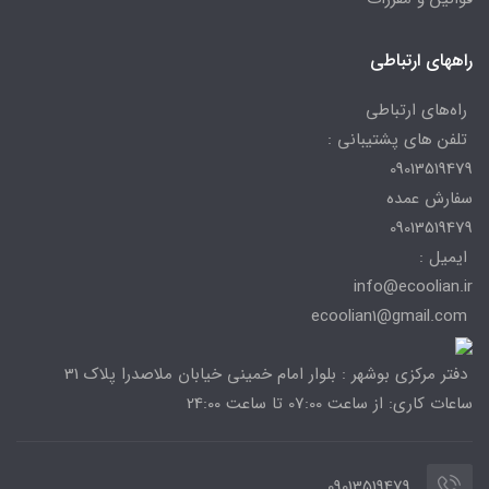
راههای ارتباطی
راه‌های ارتباطی
تلفن های پشتیبانی :
09013519479
سفارش عمده
09013519479
ایمیل :
info@ecoolian.ir
ecoolian1@gmail.com
دفتر مرکزی بوشهر : بلوار امام خمینی خیابان ملاصدرا پلاک 31
ساعات کاری: از ساعت 07:00 تا ساعت 24:00
09013519479