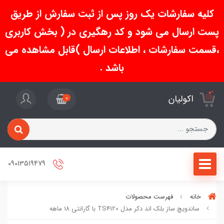
کلیه سفارشات یک روز پس از ثبت سفارش از طریق
پست ارسال می شود و کد رهگیری در ( بخش کاربری
،قسمت سفارشات ، اطلاعات ارسال )قابل مشاهده می
باشد .
اکولیان
0
09013519479
خانه
فهرست محصولات
ساندویچ ساز بلک اند دکر مدل TS4120 با گارانتی ۱۸ ماهه