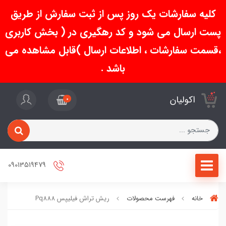
کلیه سفارشات یک روز پس از ثبت سفارش از طریق
پست ارسال می شود و کد رهگیری در ( بخش کاربری
،قسمت سفارشات ، اطلاعات ارسال )قابل مشاهده می
باشد .
اکولیان
0
09013519479
خانه
فهرست محصولات
ریش تراش فیلیپس Pq888