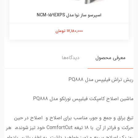
اسپرسو ساز نوا مدل NCM-159EXPS
17,180,000 تومان
معرفی محصول
دیدگاه‌ها
ریش تراش فیلیپس مدل PQ888
ماشین اصلاح کامپکت فیلیپس نورلکو مدل PQ888
تیغ براق و جمع و جور، مناسب برای اصلاح و اصلاح در حین
حرکت و فراتر از آن. با 18 تیغه ComfortCut خود تیز شونده، هر
روز یک اصلاح سریع و تمیز خواهید داشت. به لطف باتری بادوام