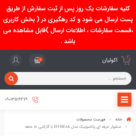
کلیه سفارشات یک روز پس از ثبت سفارش از طریق
پست ارسال می شود و کد رهگیری در ( بخش کاربری
،قسمت سفارشات ، اطلاعات ارسال )قابل مشاهده می
باشد .
اکولیان
0
09013519479
خانه
فهرست محصولات
سشوار حرفه ای پاناسونیک مدل EH-NE85 با گارانتی ۱۸ ماهه