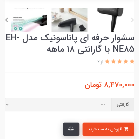
سشوار حرفه ای پاناسونیک مدل EH-
NE85 با گارانتی ۱۸ ماهه
از 2
8,470,000
تومان
گارانتی
افزودن به سبدخرید