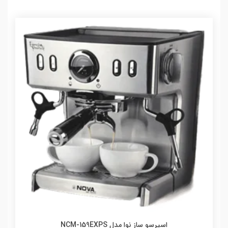
اسپرسو ساز نوا مدل NCM-159EXPS