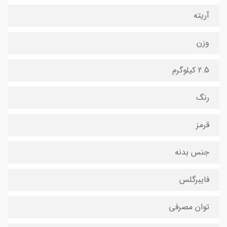
آریته
وزن
2.5 کیلوگرم
رنگ
قرمز
جنس بدنه
فایبرگلس
توان مصرفی