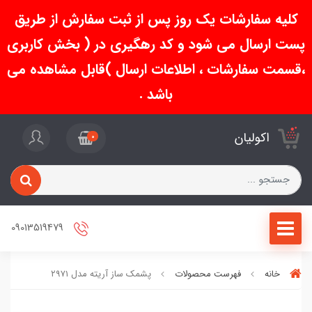
کلیه سفارشات یک روز پس از ثبت سفارش از طریق
پست ارسال می شود و کد رهگیری در ( بخش کاربری
،قسمت سفارشات ، اطلاعات ارسال )قابل مشاهده می
باشد .
اکولیان
0
09013519479
خانه
فهرست محصولات
پشمک ساز آریته مدل ۲۹۷۱