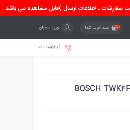
سفارشات ، اطلاعات ارسال )قابل مشاهده می باشد .
ورود کاربران
سبد خرید شما
0
09013519479