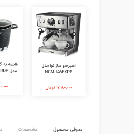
رسو ساز ندوا مدل
قابلمه ته گ
اسپرسو ساز نوا مدل
NCM-158EXP
مدل FLCMRDP سایز 24
NCM-159EXPS
3,839,00 تومان
1,650,000
17,180,000 تومان
معرفی محصول
مشخصات
دی