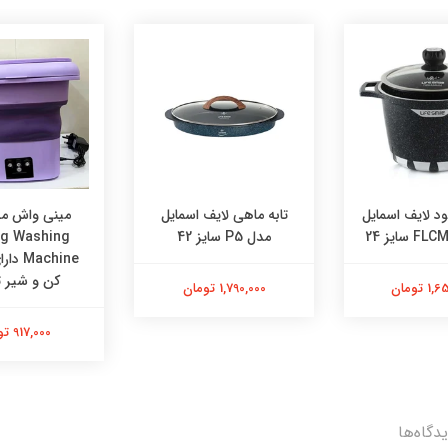
ود لایف اسمایل
تابه ماهی لایف اسمایل
مینی واش م
مدل P5 سایز 42
ng Washing
achine
کن و شیر ت
 تومان
1,790,000 تومان
917,000 تومان
دگاه‌ها