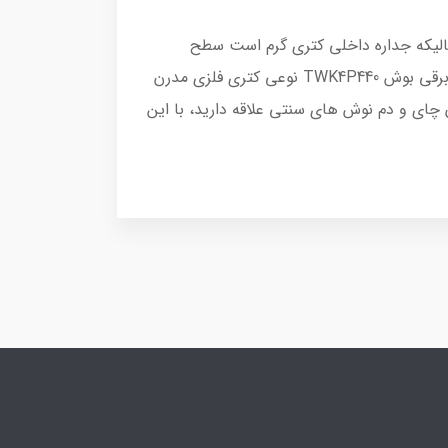
ارد. پس درحالی­که جداره داخلی کتری گرم است سطح
خارجی این نوع کتری در طول کار خنک است و شما می توانید به راحتی از این مدل کتری برقی استفاده نمایید. کتری برقی بوش TWK4P440 نوعی کتری فلزی مدرن
ای و دم نوش­ های سنتی علاقه دارید، با این