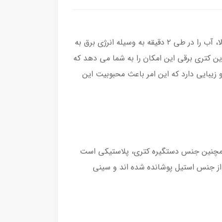
کتری برقی یکی از لوازم­ برقی پر طرفدار در دنیا است که می تواند در کمترین زمان ممکن، با صرف انرژی کمتر و دقت بالا، آب را در طی ۲ دقیقه به وسیله انرژی برق به
ین کتری برقی این امکان را به شما می دهد که
نید. کتری برقی مدل TWK4P440 بوش طراحی ارگونومیک و زیبایی دارد که این امر باعث محبوبیت این
زنگ است، همچنین جنس دستگیره کتری، پلاستیکی است
از جنس استیل پوشانده شده­ اند و سینی