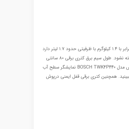
توان مصرفی کتری برقی بوش ۲۴۰۰ وات و میزان برق مصرفی این کتری با ولتاژ ۲۲۰-۲۴۰ وات است. این دستگاه وزنی برابر با ۱.۴ کیلوگرم با ظرفیتی حدود ۱.۷ لیتر دارد
که وزن کم، ظرفیت زیاد مخزن آب و خوش دست بودن این نوع کتری باعث شده است تا دستتان هنگام کار با آن خسته نشود. طول سیم برق کتری برقی ۸۰ سانتی
متر است. همچنین در زیر پایه این دستگاه محفظه ای برای نگهداری سیم تعبیه شده است. در دو طرف کتری برقی بوش مدل BOSCH TWK4P440 نمایشگر سطح آب
ببینید. همچنین کتری برقی قفل ایمنی درپوش