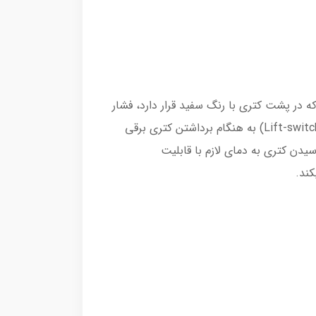
ید در هنگام کار با کتری برقی بوش مدل TWK4P440 دکمه روشن ـ خاموش کتری را (Lighted on-off switch) که در پشت کتری با رنگ سفید قرار دارد، فشار
بدهید تا آب به سرعت به نقطه جوش برسد. کتری برقی به طور خودکار با قابلیت خاموش کردن آسانسوری خود (Lift-switch-off) به هنگام برداشتن کتری برقی
ن کتری به دمای لازم با قابلیت