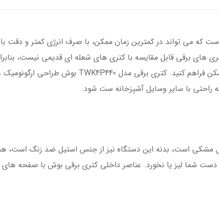
ی­ های برقی قابل مقایسه با کتری­ های شعله ای قدیمی نیست، بنابرا
لذت یک نوشیدنی گرم را در سریع ترین زمان ممکن فراهم ک
به راحتی با سایر وسایل آشپزخانه ست شود.
مدل TWK4P440 به رنگ استیل مشکی است، بدنه این دستگاه نیز از جنس استیل ضد 
 دست شما لیز یا نخورد­. عناصر داخلی کتری برقی بوش با صفحه ه­ای 