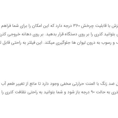
کتری برقی بوش مدل TWK4P440 پایه­ای ضدلغزش با قابلیت چرخش ۳۶۰ درجه دارد 
 رسوب به درون لیوان­ ها جلوگیری می­کند. این فیلتر به راحتی قاب
د زنگ با المنت حرارتی مخفی وجود دارد تا مانع از تغییر طعم آب
را انجام دهید و آن را پر کنید.