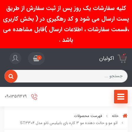
کلیه سفارشات یک روز پس از ثبت سفارش از طریق
پست ارسال می شود و کد رهگیری در ( بخش کاربری
،قسمت سفارشات ، اطلاعات ارسال )قابل مشاهده می
باشد .
اکولیان
0
09013519479
خانه
فهرست محصولات
اتو مو و حالت دهنده مو ۳ کاره بای بابیلیس نانو مدل ST3304