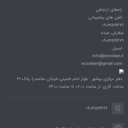
راه‌های ارتباطی
تلفن های پشتیبانی :
09013519479
سفارش عمده
09013519479
ایمیل :
info@ecoolian.ir
ecoolian1@gmail.com
دفتر مرکزی بوشهر : بلوار امام خمینی خیابان ملاصدرا پلاک 31
ساعات کاری: از ساعت 07:00 تا ساعت 24:00
09013519479