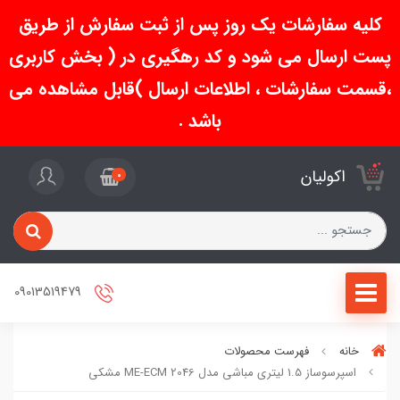
کلیه سفارشات یک روز پس از ثبت سفارش از طریق
پست ارسال می شود و کد رهگیری در ( بخش کاربری
،قسمت سفارشات ، اطلاعات ارسال )قابل مشاهده می
باشد .
اکولیان
0
09013519479
خانه
فهرست محصولات
اسپرسوساز 1.5 لیتری مباشی مدل ME-ECM 2046 مشکی