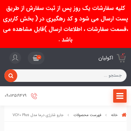
کلیه سفارشات یک روز پس از ثبت سفارش از طریق
پست ارسال می شود و کد رهگیری در ( بخش کاربری
،قسمت سفارشات ، اطلاعات ارسال )قابل مشاهده می
باشد .
اکولیان
0
09013519479
خانه
فهرست محصولات
جارو شارژی درما مدل VC20 Plus