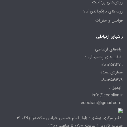
روش‌های پرداخت
رویه‌های بازگرداندن کالا
قوانین و مقررات
راههای ارتباطی
راه‌های ارتباطی
تلفن های پشتیبانی :
09013519479
سفارش عمده
09013519479
ایمیل :
info@ecoolian.ir
ecoolian1@gmail.com
دفتر مرکزی بوشهر : بلوار امام خمینی خیابان ملاصدرا پلاک 31
ساعات کاری: از ساعت 07:00 تا ساعت 24:00