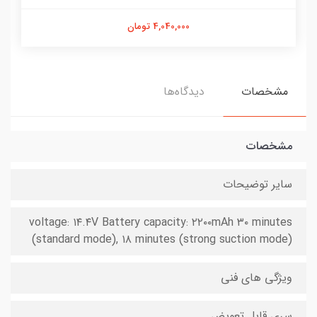
4,040,000 تومان
مشخصات
دیدگاه‌ها
مشخصات
سایر توضیحات
voltage: ۱۴.۴V Battery capacity: ۲۲۰۰mAh ۳۰ minutes
(standard mode), ۱۸ minutes (strong suction mode)
ویژگی های فنی
سری قابل تعویض