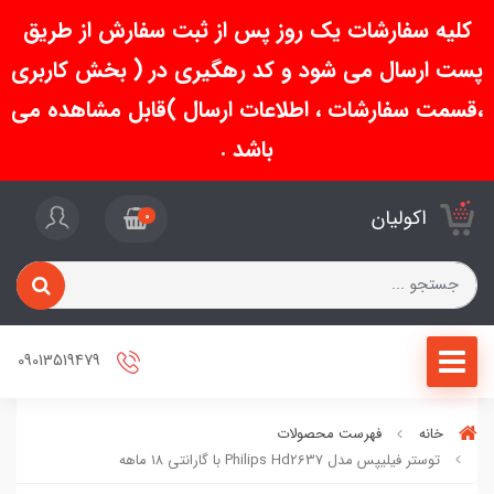
کلیه سفارشات یک روز پس از ثبت سفارش از طریق
پست ارسال می شود و کد رهگیری در ( بخش کاربری
،قسمت سفارشات ، اطلاعات ارسال )قابل مشاهده می
باشد .
اکولیان
0
09013519479
خانه
فهرست محصولات
توستر فیلیپس مدل Philips Hd2637 با گارانتی ۱۸ ماهه