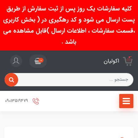
کلیه سفارشات یک روز پس از ثبت سفارش از طریق
پست ارسال می شود و کد رهگیری در ( بخش کاربری
،قسمت سفارشات ، اطلاعات ارسال )قابل مشاهده می
باشد .
اکولیان
0
09013519479