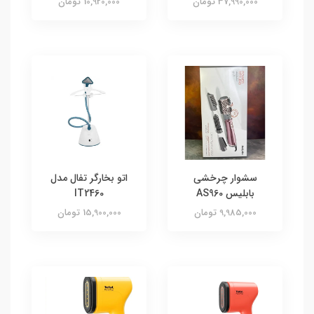
37,990,000 تومان
10,920,000 تومان
سشوار چرخشی
اتو بخارگر تفال مدل
بابلیس AS960
IT2460
9,985,000 تومان
15,900,000 تومان