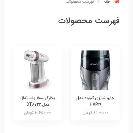
خانه
فهرست محصولات
فهرست محصولات
جارو شارژی کنوود مدل
بخارگر 1800 وات تفال
HVP19
مدل DT8722
8,200,000 تومان
10,450,000 تومان