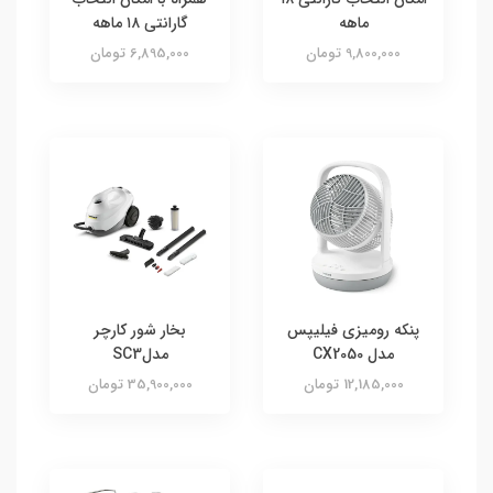
ماهه
گارانتی ۱۸ ماهه
9,800,000 تومان
6,895,000 تومان
پنکه رومیزی فیلیپس
بخار شور کارچر
مدل CX2050
مدلSC3
12,185,000 تومان
35,900,000 تومان