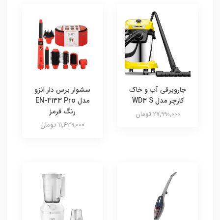
جاروبرقی آب و خاک
سشوار برس دار انزو
کارچر مدل WD3 S
مدل EN-4133 Pro
رنگ قرمز
27,990,000 تومان
11,439,000 تومان