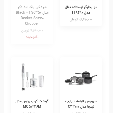
اتو بخارگر ایستاده تفال
خرد کن بلک اند دکر
مدل IT8490
مدل Sc350 ا Black +
Decker Sc350
26,990,000 تومان
Chopper
4,690,000 تومان
ناموجود
سرویس قابلمه 6 پارچه
گوشت کوب براون مدل
نینجا مدل C33000
MQ50236M