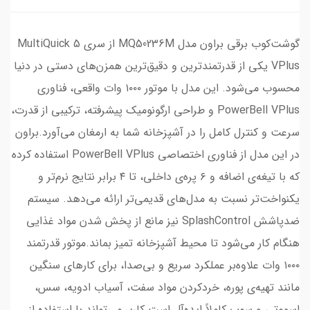
گوشت‌کوب برقی براون مدل MQ50236M از سری MultiQuick 5
VPlus یکی از قدرتمندترین و دقیق‌ترین همزن‌های دستی در دنیا
محسوب می‌شود. این مدل با موتور ۱۰۰۰ وات واقعی، فناوری
PowerBell VPlus و طراحی ارگونومیک پیشرفته، ترکیبی از قدرت،
سرعت و کنترل کامل را در آشپزخانه شما به ارمغان می‌آورد.براون
در این مدل از فناوری اختصاصی PowerBell VPlus استفاده کرده
که با تیغه‌ی اضافه و ۶ پره‌ی داخلی، تا ۴ برابر نتایج نرم‌تر و
یکنواخت‌تر نسبت به مدل‌های قدیمی‌تر ارائه می‌دهد. سیستم
ضدپاشش SplashControl نیز مانع از پخش شدن مواد غذایی
هنگام کار می‌شود تا محیط آشپزخانه تمیز بماند.موتور قدرتمند
۱۰۰۰ وات علاوه‌بر عملکرد سریع و بی‌صدا، برای کارهای سنگین
مانند تهیه‌ی پوره، خردکردن مواد سفت، آسیاب ادویه، سس،
اسموتی و سوپ کاملاً ایده‌آل است.کاربر می‌تواند با استفاده از