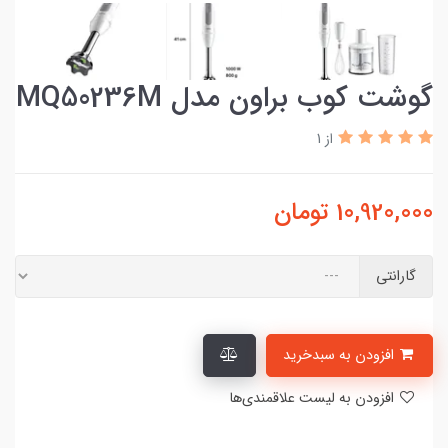
گوشت کوب براون مدل MQ50236M
از 1
10,920,000
تومان
گارانتی
افزودن به سبدخرید
افزودن به لیست علاقمندی‌ها