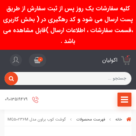
کلیه سفارشات یک روز پس از ثبت سفارش از طریق
پست ارسال می شود و کد رهگیری در ( بخش کاربری
،قسمت سفارشات ، اطلاعات ارسال )قابل مشاهده می
باشد .
اکولیان
0
09013519479
خانه
فهرست محصولات
گوشت کوب براون مدل MQ50236M