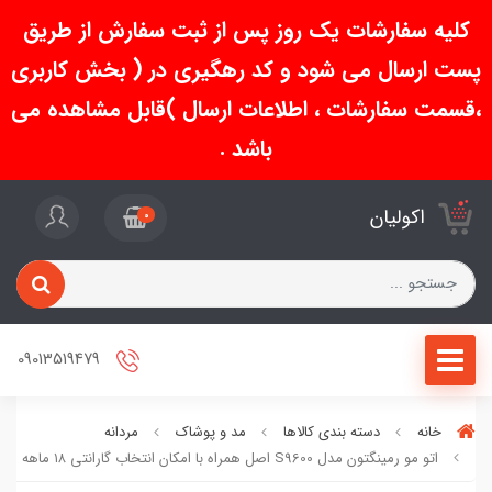
کلیه سفارشات یک روز پس از ثبت سفارش از طریق
پست ارسال می شود و کد رهگیری در ( بخش کاربری
،قسمت سفارشات ، اطلاعات ارسال )قابل مشاهده می
باشد .
اکولیان
0
09013519479
خانه
دسته بندی کالاها
مد و پوشاک
مردانه
اتو مو رمینگتون مدل S9600 اصل همراه با امکان انتخاب گارانتی ۱۸ ماهه