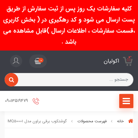
کلیه سفارشات یک روز پس از ثبت سفارش از طریق
پست ارسال می شود و کد رهگیری در ( بخش کاربری
،قسمت سفارشات ، اطلاعات ارسال )قابل مشاهده می
باشد .
اکولیان
0
09013519479
خانه
فهرست محصولات
گوشتکوب برقی براون مدل MQ50001