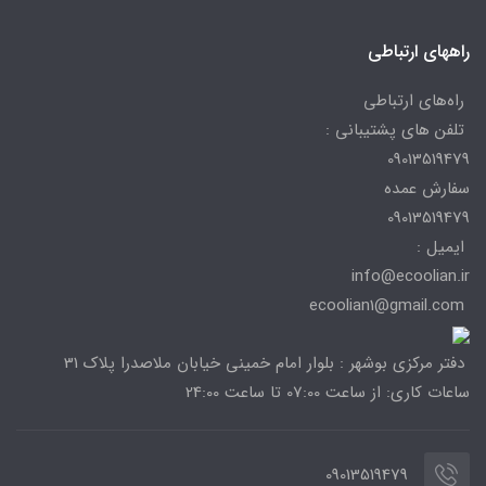
راههای ارتباطی
راه‌های ارتباطی
تلفن های پشتیبانی :
09013519479
سفارش عمده
09013519479
ایمیل :
info@ecoolian.ir
ecoolian1@gmail.com
دفتر مرکزی بوشهر : بلوار امام خمینی خیابان ملاصدرا پلاک 31
ساعات کاری: از ساعت 07:00 تا ساعت 24:00
09013519479