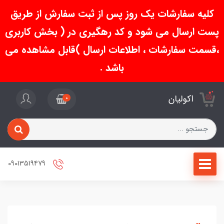
کلیه سفارشات یک روز پس از ثبت سفارش از طریق
پست ارسال می شود و کد رهگیری در ( بخش کاربری
،قسمت سفارشات ، اطلاعات ارسال )قابل مشاهده می
باشد .
اکولیان
0
09013519479